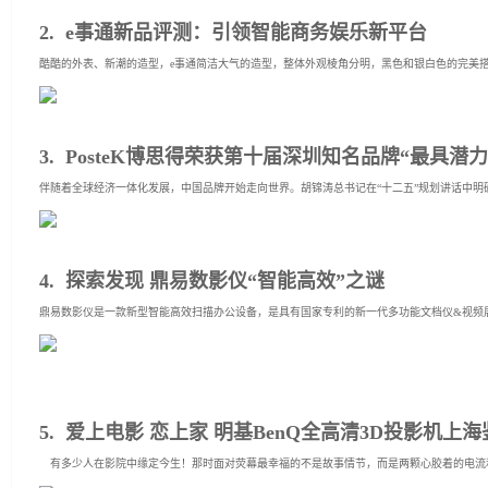
2. e事通新品评测：引领智能商务娱乐新平台
酷酷的外表、新潮的造型，e事通简洁大气的造型，整体外观棱角分明，黑色和银白色的完美搭
3. PosteK博思得荣获第十届深圳知名品牌“最具潜
伴随着全球经济一体化发展，中国品牌开始走向世界。胡锦涛总书记在“十二五”规划讲话中明确
4. 探索发现 鼎易数影仪“智能高效”之谜
鼎易数影仪是一款新型智能高效扫描办公设备，是具有国家专利的新一代多功能文档仪&视频展
5. 爱上电影 恋上家 明基BenQ全高清3D投影机上
有多少人在影院中缘定今生！那时面对荧幕最幸福的不是故事情节，而是两颗心胶着的电流和两